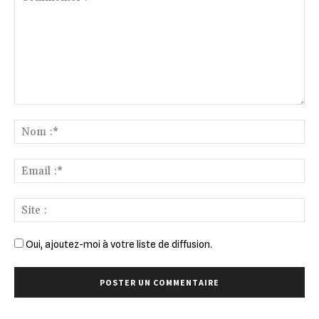
Commenter
:
No
:*
Ema
:*
Sit
:
Oui, ajoutez-moi à votre liste de diffusion.