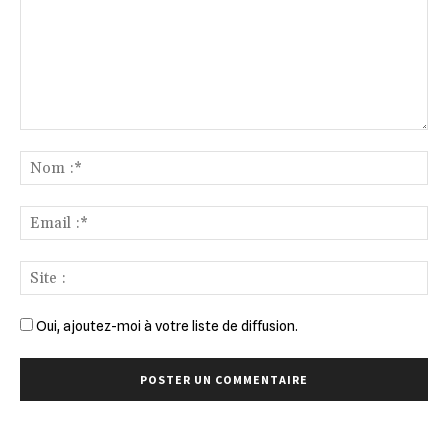
Commenter
:
No
:*
Ema
:*
Sit
:
Oui, ajoutez-moi à votre liste de diffusion.