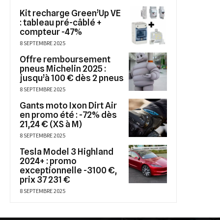
Kit recharge Green’Up VE
: tableau pré-câblé +
compteur -47%
8 SEPTEMBRE 2025
Offre remboursement
pneus Michelin 2025 :
jusqu’à 100 € dès 2 pneus
8 SEPTEMBRE 2025
Gants moto Ixon Dirt Air
en promo été : -72% dès
21,24 € (XS à M)
8 SEPTEMBRE 2025
Tesla Model 3 Highland
2024+ : promo
exceptionnelle -3100 €,
prix 37 231 €
8 SEPTEMBRE 2025