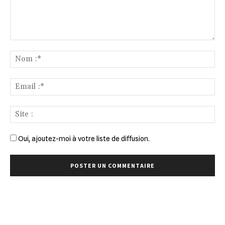
Commenter
:
No
:*
Ema
:*
Sit
:
Oui, ajoutez-moi à votre liste de diffusion.