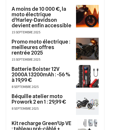
A moins de 10 000 €, la
moto électrique
d’Harley-Davidson
devient enfin accessible
15 SEPTEMBRE 2025
Promo moto électrique :
meilleures offres
rentrée 2025
15 SEPTEMBRE 2025
Batterie Boister 12V
2000A 13200mAh : -56 %
à 19,99 €
8 SEPTEMBRE 2025
Béquille atelier moto
Prowork 2 en 1 : 29,99 €
8 SEPTEMBRE 2025
Kit recharge Green’Up VE
: tableau pré-câblé +