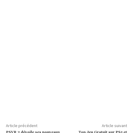
Article précédent
Article suivant
PSVR 2 dévoile ses nouveaux
Top Jeu Gratuit sur PS5 et